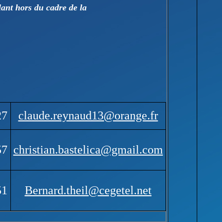
lant hors du cadre de la
27
claude.reynaud13@orange.fr
57
christian.bastelica@gmail.com
51
Bernard.theil@
cegetel.net