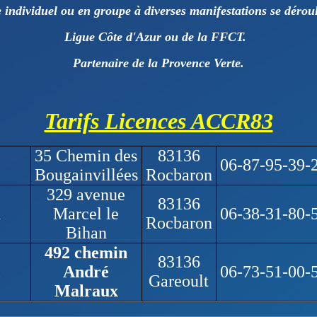
e individuel ou en groupe à diverses manifestations se dérou
Ligue Côte d'Azur ou de la FFCT.
Partenaire de la Provence Verte.
Tarifs Licences ACCR83
35 Chemin des
83136
06-87-95-39-
Bougainvillées
Rocbaron
329 avenue
83136
n
Marcel le
06-38-31-80-
Rocbaron
Bihan
492 chemin
83136
André
06-73-51-00-
Gareoult
Malraux